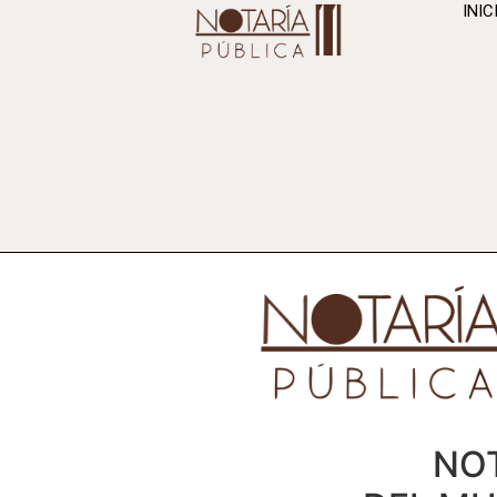
INIC
NOT