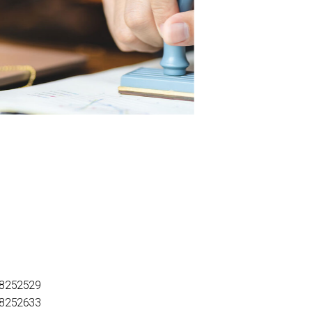
 38252529
 38252633