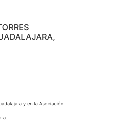
TORRES
GUADALAJARA,
uadalajara y en la Asociación
ara.