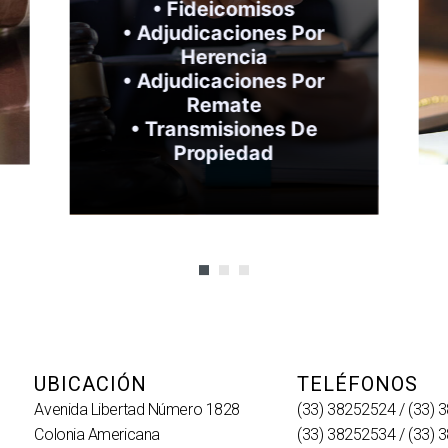
• Fideicomisos
• Adjudicaciones Por
Herencia
• Adjudicaciones Por
Remate
• Transmisiones De
Propiedad
UBICACIÓN
TELÉFONOS
Avenida Libertad Número 1828
(33) 38252524 / (33)
Colonia Americana
(33) 38252534 / (33)